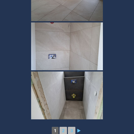
1
2
3
►